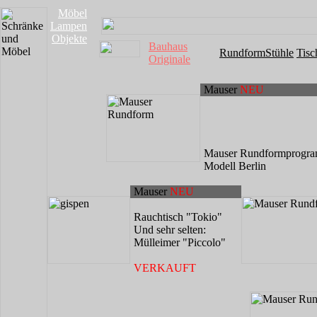
Möbel
Lampen
Objekte
Bauhaus
Rundform
Stühle
Tisc
Originale
Mauser
NEU
Mauser Rundformprogr
Modell Berlin
Mauser
NEU
Rauchtisch "Tokio"
Und sehr selten:
Mülleimer "Piccolo"
VERKAUFT